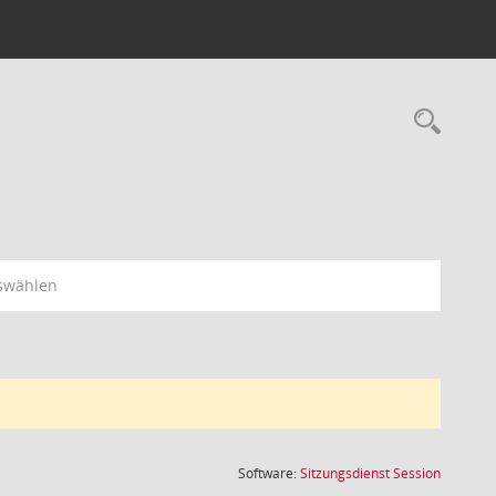
Rec
swählen
(Wird in
Software:
Sitzungsdienst
Session