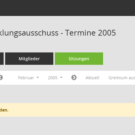
klungsausschuss - Termine 2005
Mitglieder
Sitzungen
Februar
2005
Aktuell
Gremium au
den.