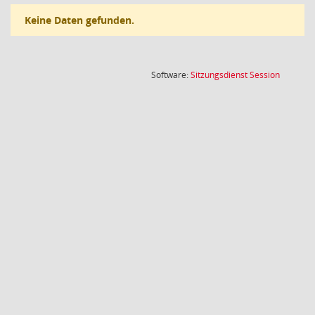
Keine Daten gefunden.
(Wird in
Software:
Sitzungsdienst
Session