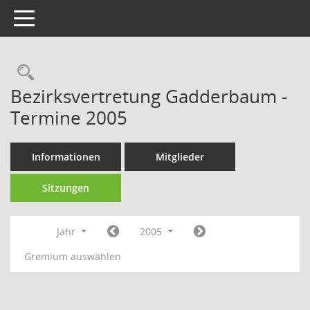
Toggle navigation
Rechercheauswahl
Bezirksvertretung Gadderbaum -
Termine 2005
Informationen
Mitglieder
Sitzungen
Jahr
2005
Gremium auswählen