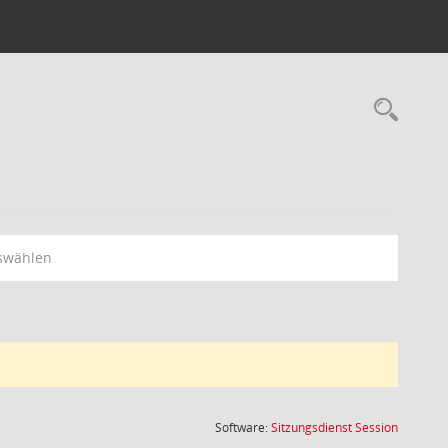
Rec
swählen
(Wird in
Software:
Sitzungsdienst
Session