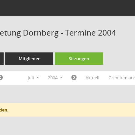
retung Dornberg - Termine 2004
Mitglieder
Sitzungen
Juli
2004
Aktuell
Gremium au
den.