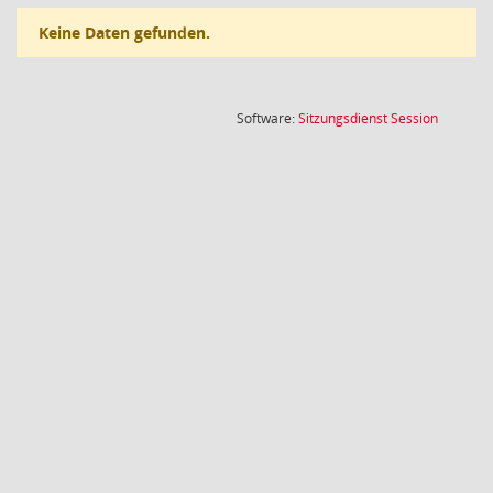
Keine Daten gefunden.
(Wird in
Software:
Sitzungsdienst
Session