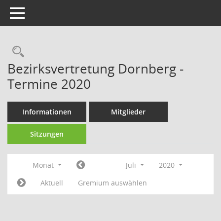
Toggle navigation
Rechercheauswahl
Bezirksvertretung Dornberg -
Termine 2020
Informationen
Mitglieder
Sitzungen
Monat
Juli
2020
Aktuell
Gremium auswählen