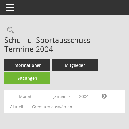
Toggle navigation
Rechercheauswahl
Schul- u. Sportausschuss -
Termine 2004
Informationen
Mitglieder
Sitzungen
Monat
Januar
2004
Aktuell
Gremium auswählen