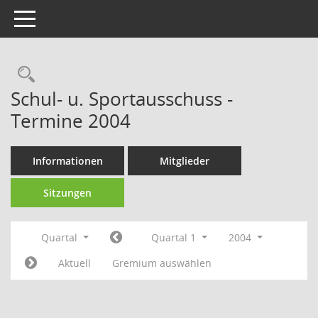
Toggle navigation
Rechercheauswahl
Schul- u. Sportausschuss -
Termine 2004
Informationen
Mitglieder
Sitzungen
Quartal
Quartal 1
2004
Aktuell
Gremium auswählen