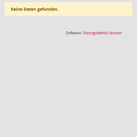
Keine Daten gefunden.
(Wird in
Software:
Sitzungsdienst
Session