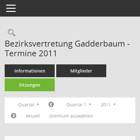
Toggle navigation
Rechercheauswahl
Bezirksvertretung Gadderbaum -
Termine 2011
Informationen
Mitglieder
Sitzungen
Quartal
Quartal 1
2011
Aktuell
Gremium auswählen