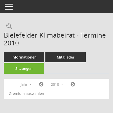
Toggle navigation
Rechercheauswahl
Bielefelder Klimabeirat - Termine
2010
Informationen
Mitglieder
Sitzungen
Jahr
2010
Gremium auswählen