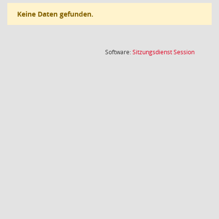
Keine Daten gefunden.
(Wird in
Software:
Sitzungsdienst
Session