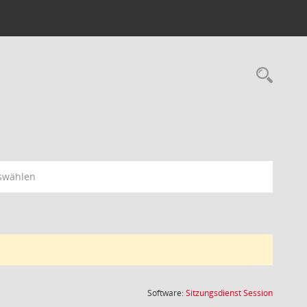
Rec
swählen
(Wird in
Software:
Sitzungsdienst
Session