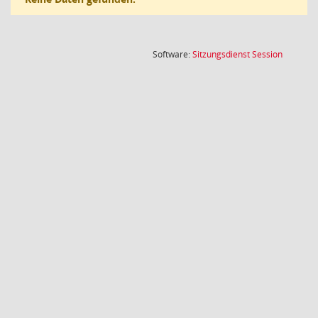
(Wird in
Software:
Sitzungsdienst
Session