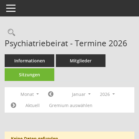
Toggle navigation
Rechercheauswahl
Psychiatriebeirat - Termine 2026
Informationen
Mitglieder
Sitzungen
Monat
Januar
2026
Aktuell
Gremium auswählen
Keine Daten gefunden.