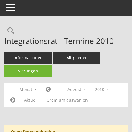
Toggle navigation
Rechercheauswahl
Integrationsrat - Termine 2010
Informationen
Mitglieder
Sitzungen
Monat
August
2010
Aktuell
Gremium auswählen
Keine Daten gefunden.