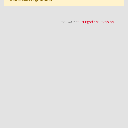
(Wird in
Software:
Sitzungsdienst
Session