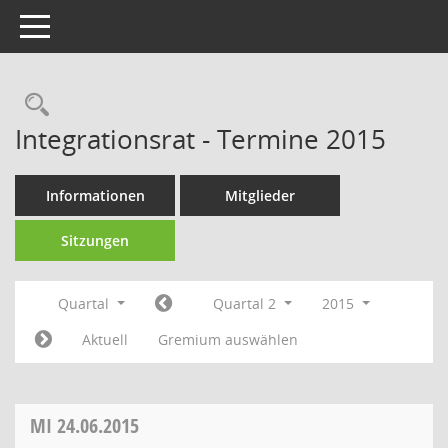
Toggle navigation
Rechercheauswahl
Integrationsrat - Termine 2015
Informationen
Mitglieder
Sitzungen
Quartal
Quartal 2
2015
Aktuell
Gremium auswählen
MI
24.06.2015