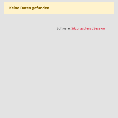
Keine Daten gefunden.
(Wird in
Software:
Sitzungsdienst
Session