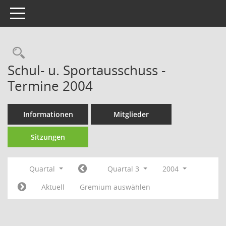
Toggle navigation
Rechercheauswahl
Schul- u. Sportausschuss -
Termine 2004
Informationen
Mitglieder
Sitzungen
Quartal
Quartal 3
2004
Aktuell
Gremium auswählen