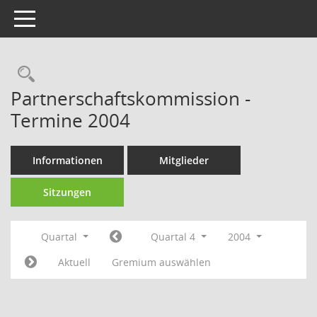
Toggle navigation
Rechercheauswahl
Partnerschaftskommission -
Termine 2004
Informationen
Mitglieder
Sitzungen
Quartal
Quartal 4
2004
Aktuell
Gremium auswählen