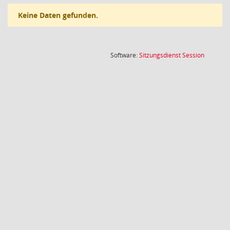
Keine Daten gefunden.
(Wird in
Software:
Sitzungsdienst
Session