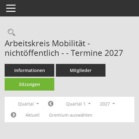
Toggle navigation
Rechercheauswahl
Arbeitskreis Mobilität -
nichtöffentlich - - Termine 2027
Informationen
Mitglieder
Sitzungen
Quartal
Quartal 1
2027
Aktuell
Gremium auswählen