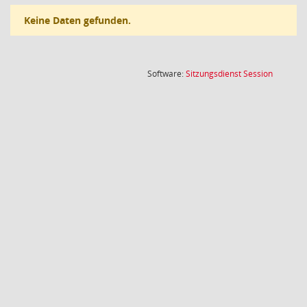
Keine Daten gefunden.
(Wird in
Software:
Sitzungsdienst
Session