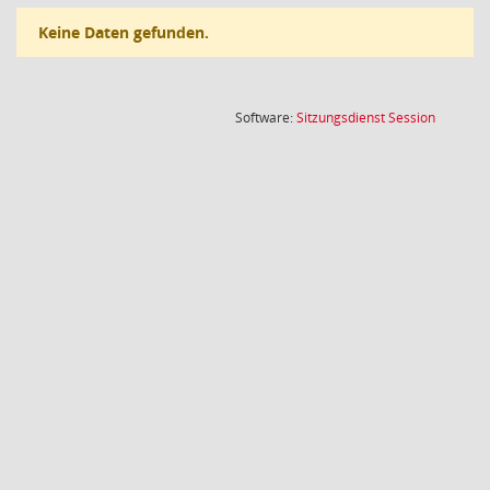
Keine Daten gefunden.
(Wird in
Software:
Sitzungsdienst
Session