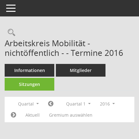
Toggle navigation
Rechercheauswahl
Arbeitskreis Mobilität -
nichtöffentlich - - Termine 2016
Informationen
Mitglieder
Sitzungen
Quartal
Quartal 1
2016
Aktuell
Gremium auswählen