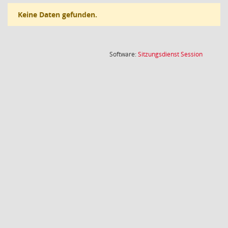
Keine Daten gefunden.
(Wird in
Software:
Sitzungsdienst
Session