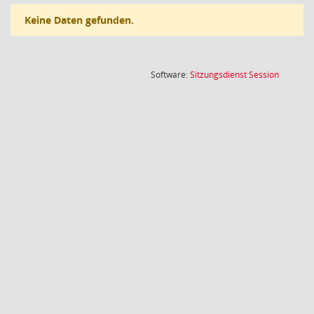
Keine Daten gefunden.
(Wird in
Software:
Sitzungsdienst
Session