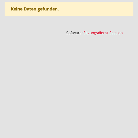
Keine Daten gefunden.
(Wird in
Software:
Sitzungsdienst
Session