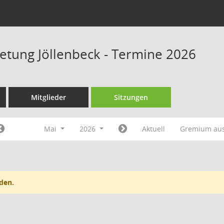
retung Jöllenbeck - Termine 2026
Mitglieder
Sitzungen
Mai
2026
Aktuell
Gremium au
den.