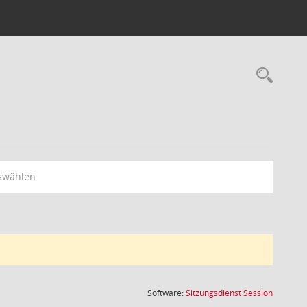
Rec
swählen
(Wird in
Software:
Sitzungsdienst
Session