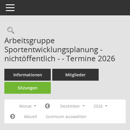
Toggle navigation
Rechercheauswahl
Arbeitsgruppe
Sportentwicklungsplanung -
nichtöffentlich - - Termine 2026
Informationen
Mitglieder
Sitzungen
Monat
Dezember
2026
Aktuell
Gremium auswählen