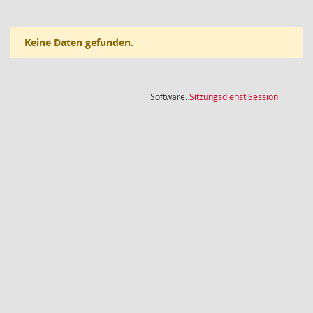
Keine Daten gefunden.
(Wird in
Software:
Sitzungsdienst
Session