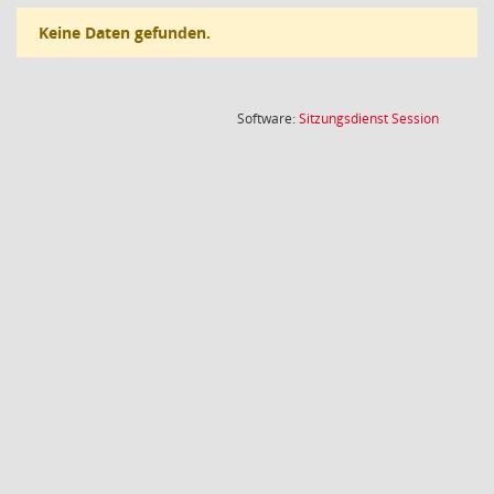
Keine Daten gefunden.
(Wird in
Software:
Sitzungsdienst
Session