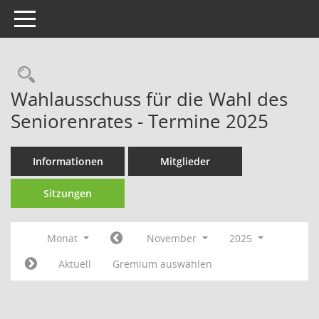
Toggle navigation
Rechercheauswahl
Wahlausschuss für die Wahl des
Seniorenrates - Termine 2025
Informationen
Mitglieder
Sitzungen
Monat
November
2025
Aktuell
Gremium auswählen