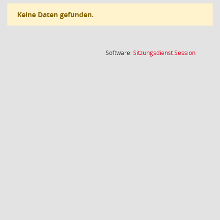
Keine Daten gefunden.
(Wird in
Software:
Sitzungsdienst
Session