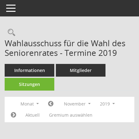
Toggle navigation
Rechercheauswahl
Wahlausschuss für die Wahl des
Seniorenrates - Termine 2019
Informationen
Mitglieder
Sitzungen
Monat
November
2019
Aktuell
Gremium auswählen