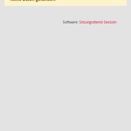
(Wird in
Software:
Sitzungsdienst
Session