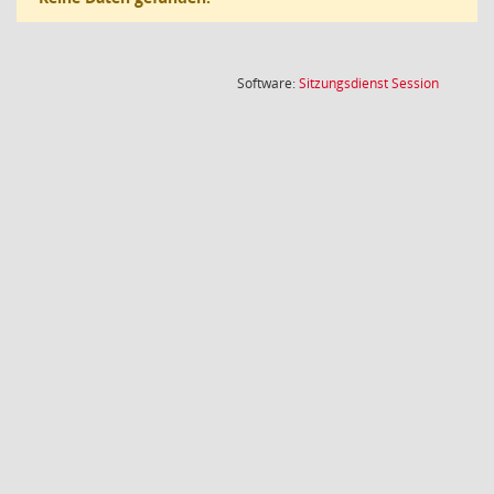
(Wird in
Software:
Sitzungsdienst
Session