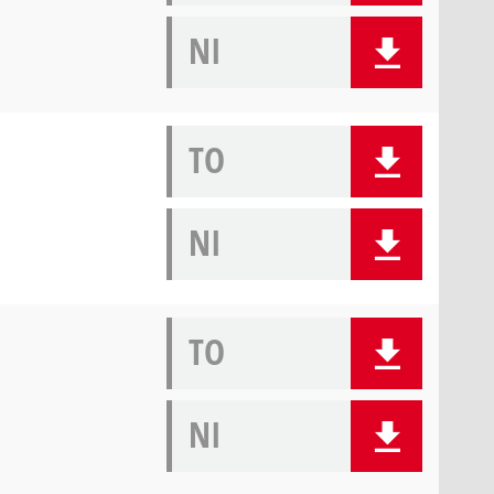
NI
TO
NI
TO
NI