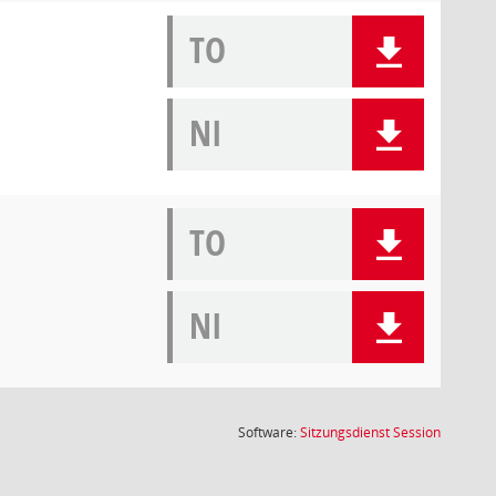
TO
NI
TO
NI
(Wird in
Software:
Sitzungsdienst
Session