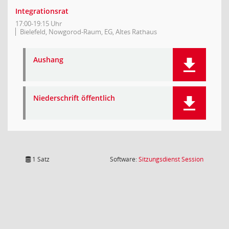
Integrationsrat
17:00-19:15 Uhr
Bielefeld, Nowgorod-Raum, EG, Altes Rathaus
Aushang
Niederschrift öffentlich
(Wird in
1 Satz
Software:
Sitzungsdienst
Session