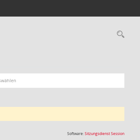
Rec
swählen
(Wird in
Software:
Sitzungsdienst
Session