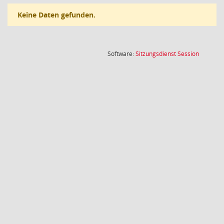
Keine Daten gefunden.
(Wird in
Software:
Sitzungsdienst
Session