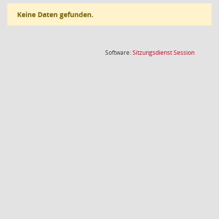
Keine Daten gefunden.
(Wird in
Software:
Sitzungsdienst
Session