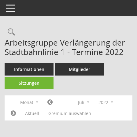
Toggle navigation
Rechercheauswahl
Arbeitsgruppe Verlängerung der
Stadtbahnlinie 1 - Termine 2022
Informationen
Mitglieder
Sitzungen
Monat
Juli
2022
Aktuell
Gremium auswählen