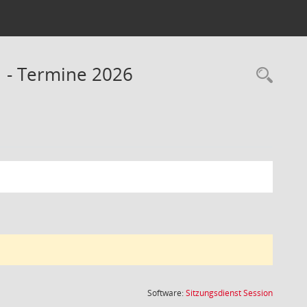
1 - Termine 2026
Rec
(Wird in
Software:
Sitzungsdienst
Session