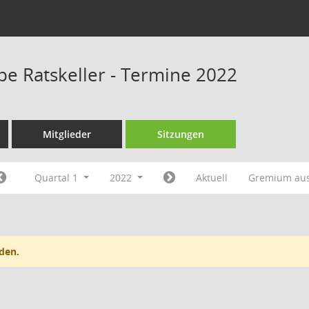
pe Ratskeller - Termine 2022
Mitglieder
Sitzungen
Quartal 1
2022
Aktuell
Gremium au
den.