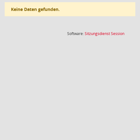
Keine Daten gefunden.
(Wird in
Software:
Sitzungsdienst
Session