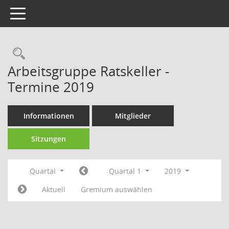
Toggle navigation
Rechercheauswahl
Arbeitsgruppe Ratskeller -
Termine 2019
Informationen
Mitglieder
Sitzungen
Quartal
Quartal 1
2019
Aktuell
Gremium auswählen