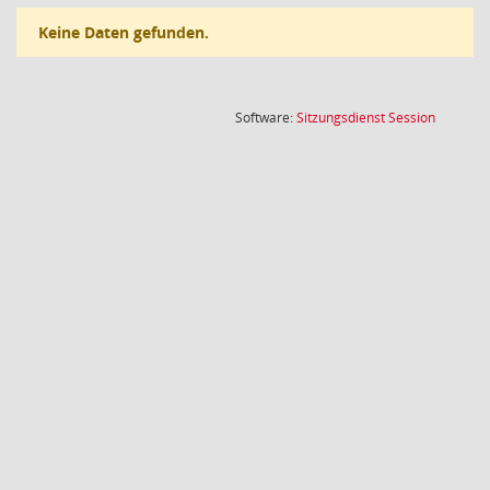
Keine Daten gefunden.
(Wird in
Software:
Sitzungsdienst
Session