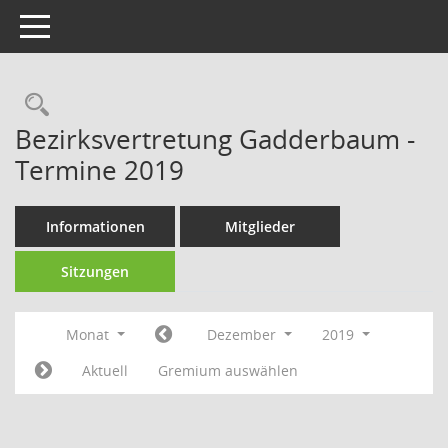
Toggle navigation
Rechercheauswahl
Bezirksvertretung Gadderbaum -
Termine 2019
Informationen
Mitglieder
Sitzungen
Monat
Dezember
2019
Aktuell
Gremium auswählen