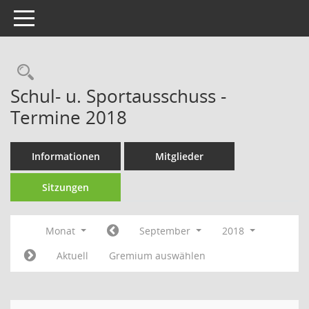
Toggle navigation
Rechercheauswahl
Schul- u. Sportausschuss -
Termine 2018
Informationen
Mitglieder
Sitzungen
Monat
September
2018
Aktuell
Gremium auswählen