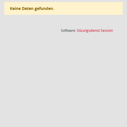
Keine Daten gefunden.
(Wird in
Software:
Sitzungsdienst
Session