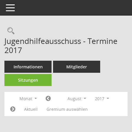
Toggle navigation
Rechercheauswahl
Jugendhilfeausschuss - Termine
2017
Informationen
Mitglieder
Sitzungen
Monat
August
2017
Aktuell
Gremium auswählen