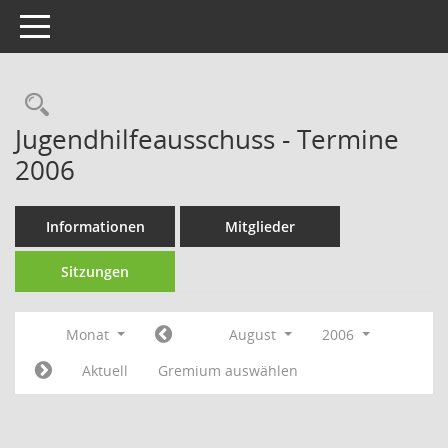
Toggle navigation
Rechercheauswahl
Jugendhilfeausschuss - Termine
2006
Informationen
Mitglieder
Sitzungen
Monat
August
2006
Aktuell
Gremium auswählen