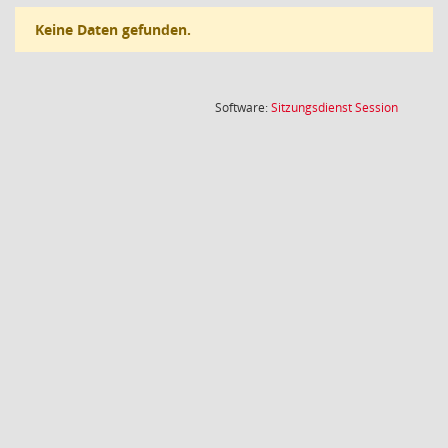
Keine Daten gefunden.
(Wird in
Software:
Sitzungsdienst
Session