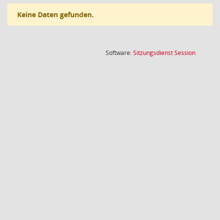
Keine Daten gefunden.
(Wird in
Software:
Sitzungsdienst
Session