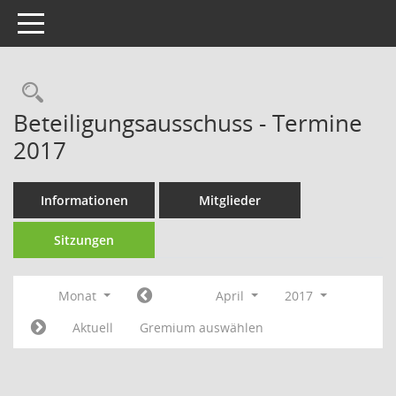
Toggle navigation
Rechercheauswahl
Beteiligungsausschuss - Termine
2017
Informationen
Mitglieder
Sitzungen
Monat
April
2017
Aktuell
Gremium auswählen