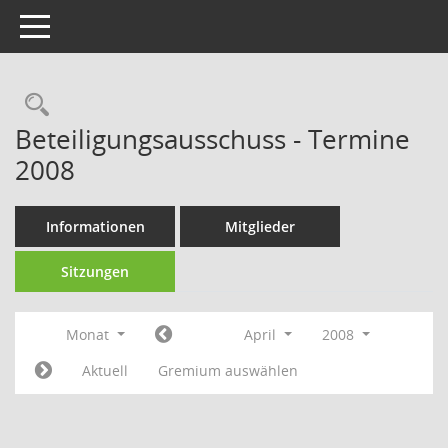
Toggle navigation
Rechercheauswahl
Beteiligungsausschuss - Termine
2008
Informationen
Mitglieder
Sitzungen
Monat
April
2008
Aktuell
Gremium auswählen