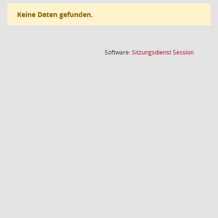
Keine Daten gefunden.
(Wird in
Software:
Sitzungsdienst
Session