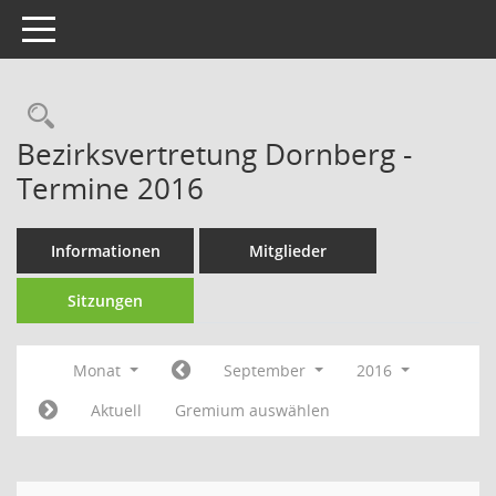
Toggle navigation
Rechercheauswahl
Bezirksvertretung Dornberg -
Termine 2016
Informationen
Mitglieder
Sitzungen
Monat
September
2016
Aktuell
Gremium auswählen