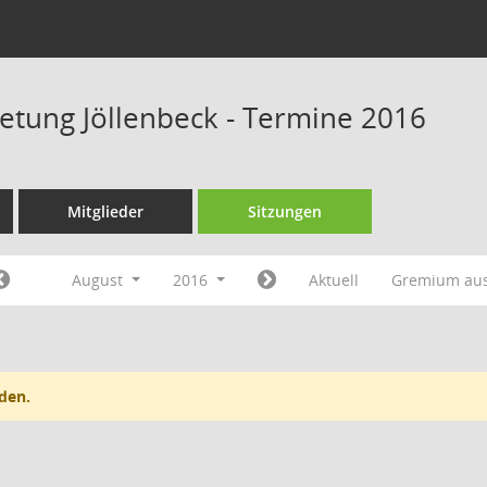
retung Jöllenbeck - Termine 2016
Mitglieder
Sitzungen
August
2016
Aktuell
Gremium au
den.