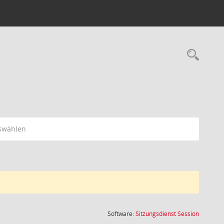
Rec
swählen
(Wird in
Software:
Sitzungsdienst
Session