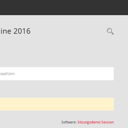
mine 2016
Rec
swählen
(Wird in
Software:
Sitzungsdienst
Session