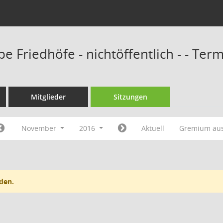
e Friedhöfe - nichtöffentlich - - Ter
Mitglieder
Sitzungen
November
2016
Aktuell
Gremium au
den.