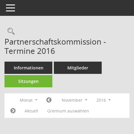
Toggle navigation
Rechercheauswahl
Partnerschaftskommission -
Termine 2016
Informationen
Mitglieder
Sitzungen
Monat
November
2016
Aktuell
Gremium auswählen