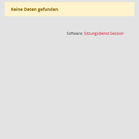
Keine Daten gefunden.
(Wird in
Software:
Sitzungsdienst
Session