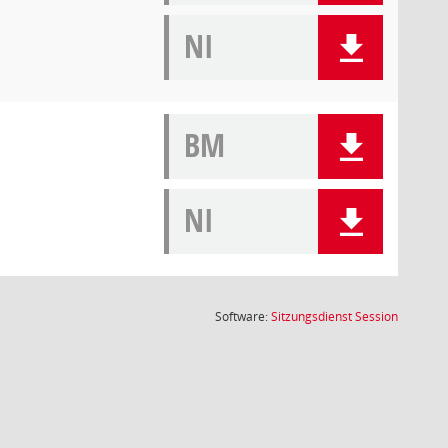
NI
BM
NI
(Wird in
Software:
Sitzungsdienst
Session