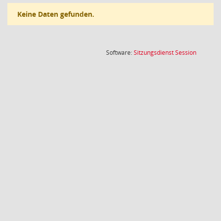
Keine Daten gefunden.
(Wird in
Software:
Sitzungsdienst
Session