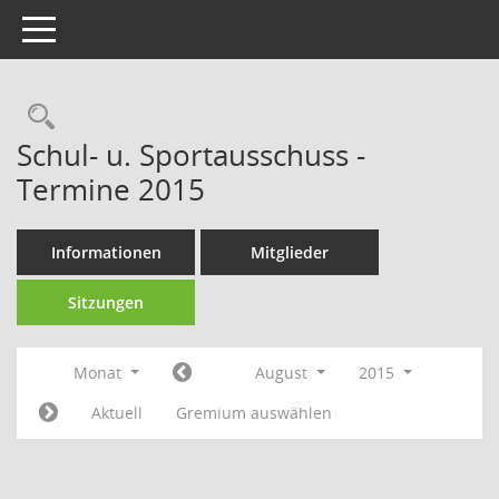
Toggle navigation
Rechercheauswahl
Schul- u. Sportausschuss -
Termine 2015
Informationen
Mitglieder
Sitzungen
Monat
August
2015
Aktuell
Gremium auswählen