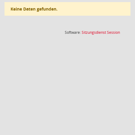
Keine Daten gefunden.
(Wird in
Software:
Sitzungsdienst
Session