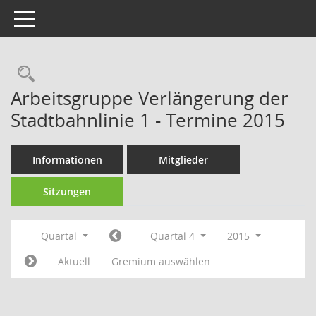
Toggle navigation
Rechercheauswahl
Arbeitsgruppe Verlängerung der
Stadtbahnlinie 1 - Termine 2015
Informationen
Mitglieder
Sitzungen
Quartal
Quartal 4
2015
Aktuell
Gremium auswählen