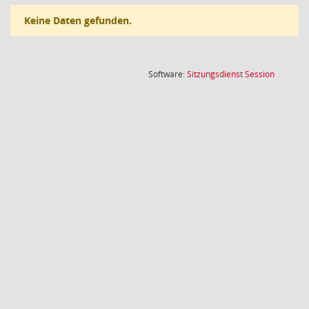
Keine Daten gefunden.
(Wird in
Software:
Sitzungsdienst
Session