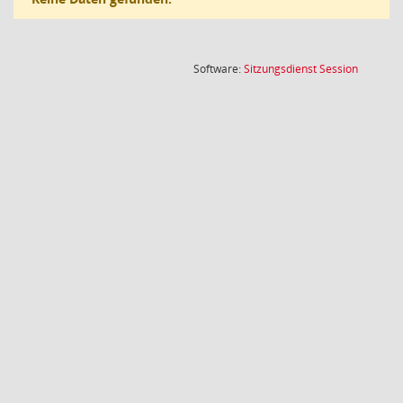
(Wird in
Software:
Sitzungsdienst
Session