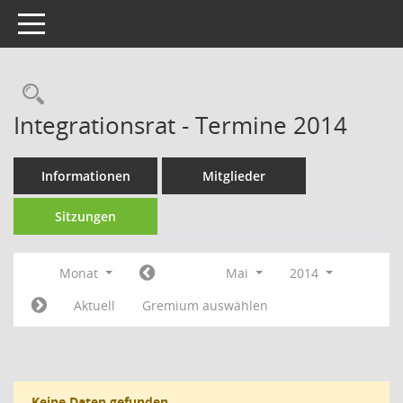
Toggle navigation
Rechercheauswahl
Integrationsrat - Termine 2014
Informationen
Mitglieder
Sitzungen
Monat
Mai
2014
Aktuell
Gremium auswählen
Keine Daten gefunden.