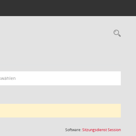
Rec
swählen
(Wird in
Software:
Sitzungsdienst
Session