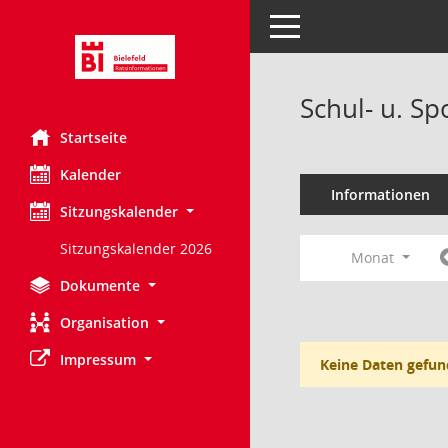
Toggle navigation
Schul- u. S
Startseite
Kalender
Informationen
Sitzungskalender
Sitzungskalender 2026
Monat
Dokumente
Organisation
Impressum
Keine Daten gefun