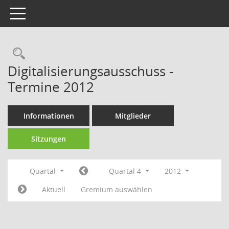
Toggle navigation
Rechercheauswahl
Digitalisierungsausschuss -
Termine 2012
Informationen
Mitglieder
Sitzungen
Quartal
Quartal 4
2012
Aktuell
Gremium auswählen