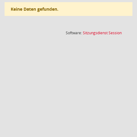
Keine Daten gefunden.
(Wird in
Software:
Sitzungsdienst
Session